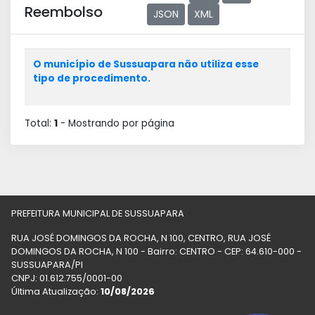
Reembolso
JSON
XML
O município de Sussuapara não utiliza esse
tipo de procedimento.
Total:
1
- Mostrando
por página
PREFEITURA MUNICIPAL DE SUSSUAPARA
RUA JOSÉ DOMINGOS DA ROCHA, N 100, CENTRO, RUA JOSÉ
DOMINGOS DA ROCHA, N 100 - Bairro: CENTRO - CEP: 64.610-000 -
SUSSUAPARA/PI
CNPJ: 01.612.755/0001-00
Última Atualização:
10/08/2026