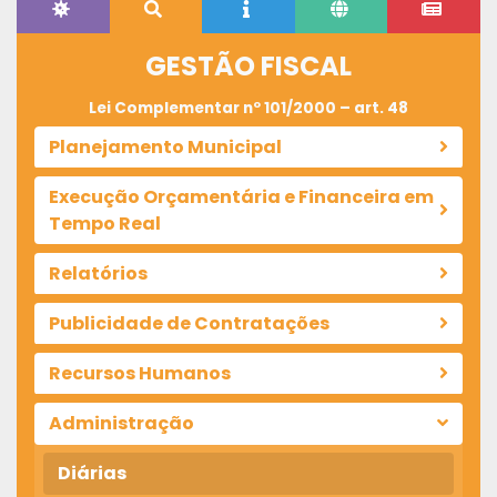
GESTÃO FISCAL
Lei Complementar nº 101/2000 – art. 48
Planejamento Municipal
Execução Orçamentária e Financeira em
Tempo Real
Relatórios
Publicidade de Contratações
Recursos Humanos
Administração
Diárias