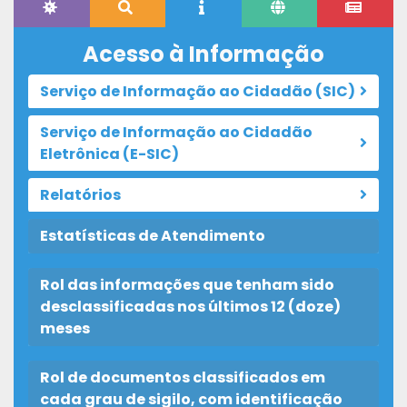
Acesso à Informação
Serviço de Informação ao Cidadão (SIC)
Serviço de Informação ao Cidadão
Eletrônica (E-SIC)
Relatórios
Estatísticas de Atendimento
Rol das informações que tenham sido
desclassificadas nos últimos 12 (doze)
meses
Rol de documentos classificados em
cada grau de sigilo, com identificação